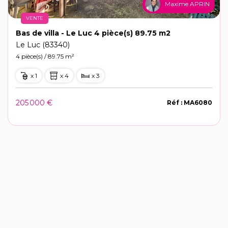
Maxime APRIN
VENTE
Bas de villa - Le Luc 4 pièce(s) 89.75 m2
Le Luc (83340)
4 pièce(s) / 89.75 m²
x 1
x 4
x 3
205 000 €
Réf : MA6080