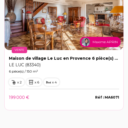
Maxime APRIN
VENTE
Maison de village Le Luc en Provence 6 pièce(s) 150 m²
LE LUC (83340)
6 pièce(s) / 150 m²
x 2
x 6
x 4
199 000 €
Réf : MA6071