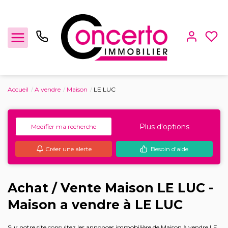
Accueil
A vendre
Maison
LE LUC
Achat / Vente
Location
Plus d'options
Modifier ma recherche
Créer une alerte
Besoin d'aide
Gestion locative
Locaux Professionnels
Achat / Vente Maison LE LUC -
Maison a vendre à LE LUC
Estimation
Sur notre site consultez les annonces immobilière de Maison à vendre LE