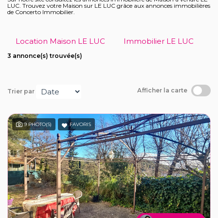
Recrutement
LUC. Trouvez votre Maison sur LE LUC grâce aux annonces immobilières
de Concerto Immobilier.
Notre agence
Location Maison LE LUC
Immobilier LE LUC
3 annonce(s) trouvée(s)
Afficher la carte
Trier par
9 PHOTO(S)
FAVORIS