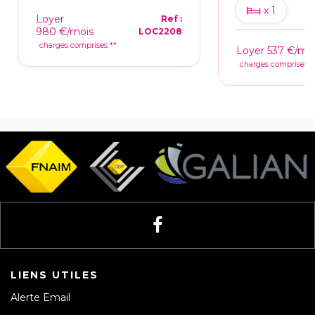
x 1
Loyer
Ref :
980 €/mois
LOC2208
charges comprises **
Loyer 537 €/mo
charges comprises *
LIENS UTILES
Alerte Email