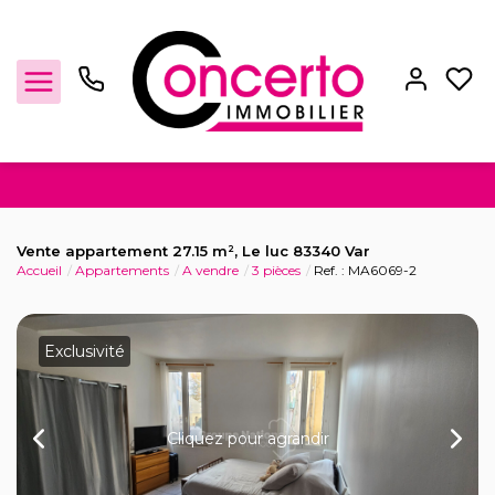
Achat / Vente
Vente appartement 27.15 m², Le luc 83340 Var
Accueil
Appartements
A vendre
3 pièces
Ref. : MA6069-2
Location
Gestion locative
Exclusivité
Locaux Professionnels
Cliquez pour agrandir
Estimation