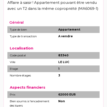
Affaire à saisir ! Appartement pouvant être vendu
avec un T2 dans la même copropriété (MA6069-1)
Général
Type de bien
Appartement
Type de transaction
A vendre
Localisation
Code postal
83340
Ville
LE LUC
Etage
1
Nombre étages
3
Aspects financiers
Prix
62000 EUR
Bien soumis à l'encadrement
Non
des loyers