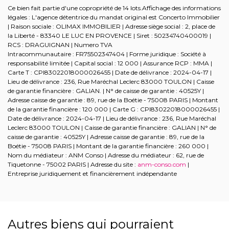
Ce bien fait partie d'une copropriété de 14 lots.Affichage des informations
légales : L'agence détentrice du mandat original est Concerto Immobilier
| Raison sociale : OLIMAX IMMOBILIER | Adresse siège social : 2, place de
la Liberté - 83340 LE LUC EN PROVENCE | Siret : 50234740400019 |
RCS : DRAGUIGNAN | Numero TVA
Intracommunautaire : FR75502347404 | Forme juridique : Société à
responsabilité limitée | Capital social : 12 000 | Assurance RCP : MMA |
Carte T : CPI83022018000026455 | Date de délivrance : 2024-04-17 |
Lieu de délivrance : 236, Rue Maréchal Leclerc 83000 TOULON | Caisse
de garantie financière : GALIAN. | N° de caisse de garantie : 40525Y |
Adresse caisse de garantie : 89, rue de la Boétie - 75008 PARIS | Montant
de la garantie financière : 120 000 | Carte G : CPI83022018000026455 |
Date de délivrance : 2024-04-17 | Lieu de délivrance : 236, Rue Maréchal
Leclerc 83000 TOULON | Caisse de garantie financière : GALIAN | N° de
caisse de garantie : 40525Y | Adresse caisse de garantie : 89, rue de la
Boétie - 75008 PARIS | Montant de la garantie financière : 260 000 |
Nom du médiateur : ANM Conso | Adresse du médiateur : 62, rue de
Tiquetonne - 75002 PARIS | Adresse du site :
anm-conso.com
|
Entreprise juridiquement et financièrement indépendante
Autres biens qui pourraient