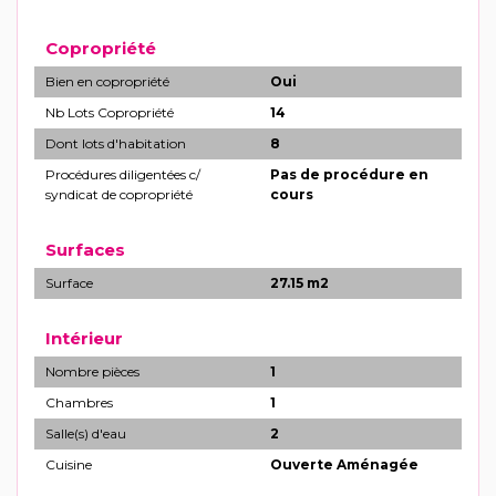
Copropriété
Bien en copropriété
Oui
Nb Lots Copropriété
14
Dont lots d'habitation
8
Procédures diligentées c/
Pas de procédure en
syndicat de copropriété
cours
Surfaces
Surface
27.15 m2
Intérieur
Nombre pièces
1
Chambres
1
Salle(s) d'eau
2
Cuisine
Ouverte Aménagée