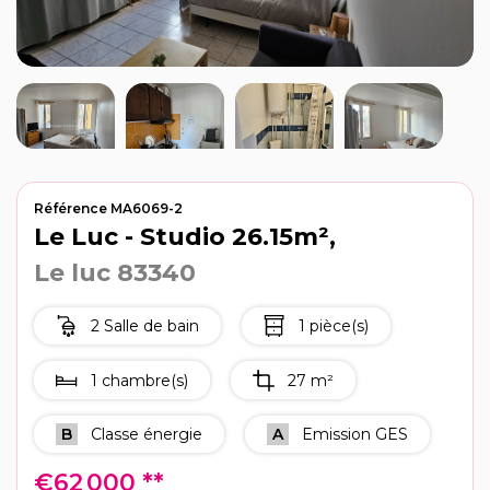
Recrutement
Notre agence
Référence MA6069-2
Le Luc - Studio 26.15m²,
Le luc 83340
2 Salle de bain
1 pièce(s)
1 chambre(s)
27 m²
B
Classe énergie
A
Emission GES
€62 000
**