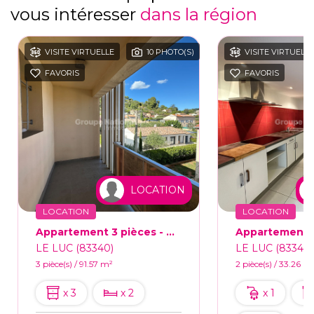
vous intéresser
dans la région
VISITE VIRTUELLE
10 PHOTO(S)
VISITE VIRTUELLE
FAVORIS
FAVORIS
LOCATION
LOCATION
LOCATION
Appartement 3 pièces - Garage - 91,57 m² - LE LUC
LE LUC (83340)
LE LUC (83340)
3 pièce(s) / 91.57 m²
2 pièce(s) / 33.26 m
x 3
x 2
x 1