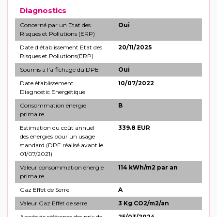
Diagnostics
Concerné par un Etat des
Oui
Risques et Pollutions (ERP)
Date d'établissement Etat des
20/11/2025
Risques et Pollutions(ERP)
Soumis à l'affichage du DPE
Oui
Date établissement
10/07/2022
Diagnostic Energétique
Consommation énergie
B
primaire
Estimation du coût annuel
339.8 EUR
des énergies pour un usage
standard (DPE réalisé avant le
01/07/2021)
Valeur consommation énergie
114 kWh/m2 par an
primaire
Gaz Effet de Serre
A
Valeur Gaz Effet de serre
3 Kg CO2/m2/an
Année de référence des prix de
25/03/2024