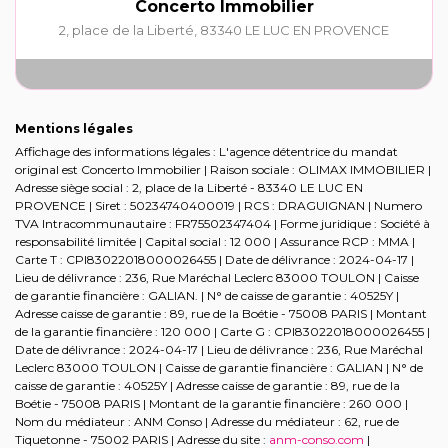
Concerto Immobilier
2, place de la Liberté
,
83340
LE LUC EN PROVENCE
Mentions légales
Affichage des informations légales : L'agence détentrice du mandat
original est Concerto Immobilier | Raison sociale : OLIMAX IMMOBILIER |
Adresse siège social : 2, place de la Liberté - 83340 LE LUC EN
PROVENCE | Siret : 50234740400019 | RCS : DRAGUIGNAN | Numero
TVA Intracommunautaire : FR75502347404 | Forme juridique : Société à
responsabilité limitée | Capital social : 12 000 | Assurance RCP : MMA |
Carte T : CPI83022018000026455 | Date de délivrance : 2024-04-17 |
Lieu de délivrance : 236, Rue Maréchal Leclerc 83000 TOULON | Caisse
de garantie financière : GALIAN. | N° de caisse de garantie : 40525Y |
Adresse caisse de garantie : 89, rue de la Boétie - 75008 PARIS | Montant
de la garantie financière : 120 000 | Carte G : CPI83022018000026455 |
Date de délivrance : 2024-04-17 | Lieu de délivrance : 236, Rue Maréchal
Leclerc 83000 TOULON | Caisse de garantie financière : GALIAN | N° de
caisse de garantie : 40525Y | Adresse caisse de garantie : 89, rue de la
Boétie - 75008 PARIS | Montant de la garantie financière : 260 000 |
Nom du médiateur : ANM Conso | Adresse du médiateur : 62, rue de
Tiquetonne - 75002 PARIS | Adresse du site :
anm-conso.com
|