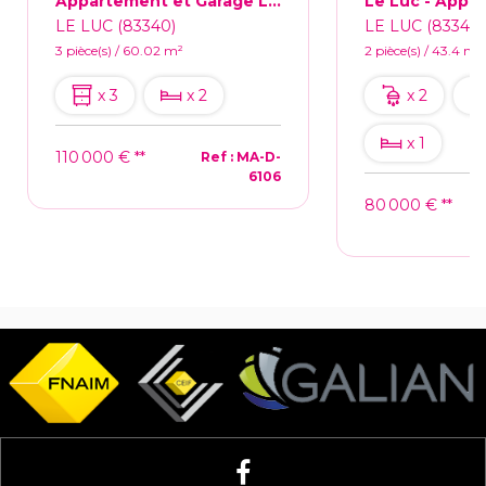
Appartement et Garage Le Luc 3 pièce(s) 60 m2
LE LUC (83340)
LE LUC (83340)
3 pièce(s) / 60.02 m²
2 pièce(s) / 43.4 m²
x 3
x 2
x 2
x 1
110 000 €
**
Ref : MA-D-
6106
80 000 €
**