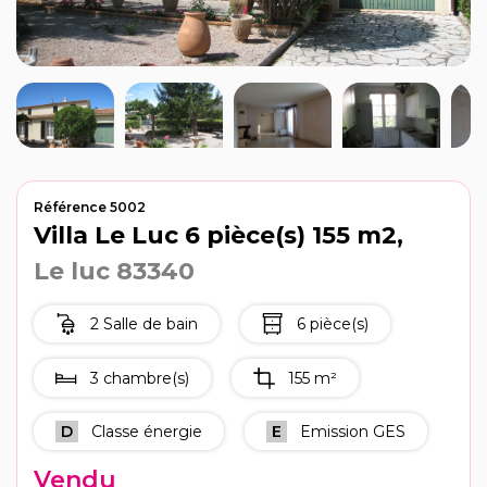
Recrutement
Notre agence
Référence 5002
Villa Le Luc 6 pièce(s) 155 m2,
Le luc 83340
2 Salle de bain
6 pièce(s)
3 chambre(s)
155 m²
D
Classe énergie
E
Emission GES
Vendu