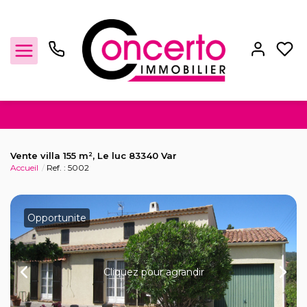
Achat / Vente
Vente villa 155 m², Le luc 83340 Var
Accueil
Ref. : 5002
Location
Gestion locative
Opportunite
Locaux Professionnels
Cliquez pour agrandir
Estimation