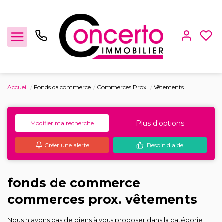
Accueil
Fonds de commerce
Commerces Prox.
Vêtements
Achat / Vente
Plus d'options
Modifier ma recherche
Location
Créer une alerte
Besoin d'aide
Gestion locative
Locaux Professionnels
fonds de commerce
commerces prox. vêtements
Estimation
Nous n'avons pas de biens à vous proposer dans la catégorie