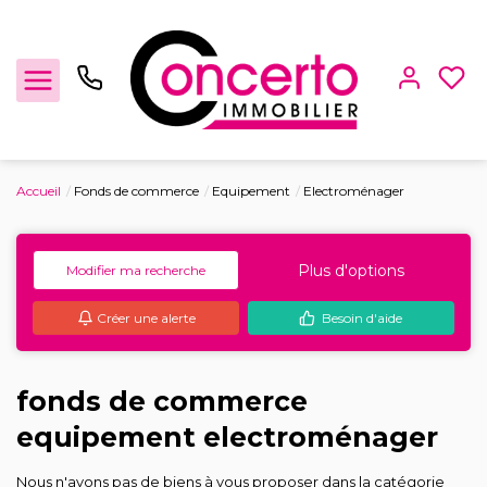
Accueil
Fonds de commerce
Equipement
Electroménager
Achat / Vente
Plus d'options
Modifier ma recherche
Location
Créer une alerte
Besoin d'aide
Gestion locative
Locaux Professionnels
fonds de commerce
equipement electroménager
Estimation
Nous n'avons pas de biens à vous proposer dans la catégorie