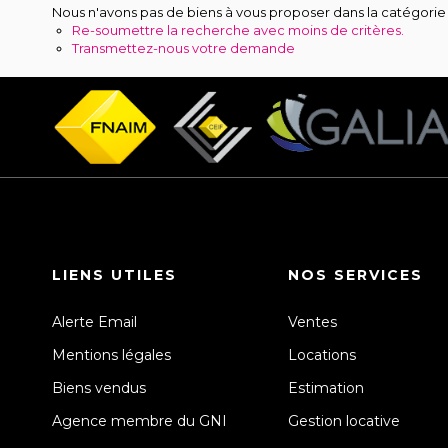
Nous n'avons pas de biens à vous proposer dans la catégori
Re-soumettre la recherche avec moins de critères.
Transmettez-nous votre demande
LIENS UTILES
NOS SERVICES
Alerte Email
Ventes
Mentions légales
Locations
Biens vendus
Estimation
Agence membre du GNI
Gestion locative