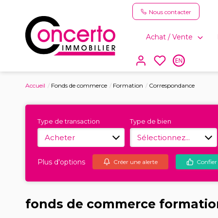
Nous contacter
Achat / Vente
Accueil
Fonds de commerce
Formation
Correspondance
Type de transaction
Type de bien
Acheter
Sélectionnez...
Plus d'options
Créer une alerte
Confier
fonds de commerce formatio