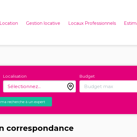
Location
Gestion locative
Locaux Professionnels
Estim
Localisation
Budget
Sélectionnez...
 ma recherche à un expert
n correspondance