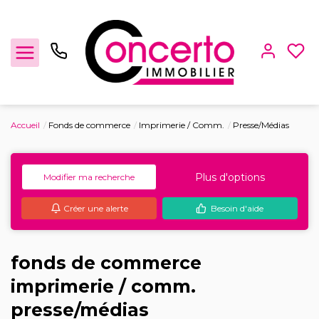
Accueil
Fonds de commerce
Imprimerie / Comm.
Presse/Médias
Achat / Vente
Plus d'options
Modifier ma recherche
Location
Créer une alerte
Besoin d'aide
Gestion locative
Locaux Professionnels
fonds de commerce
imprimerie / comm.
Estimation
presse/médias