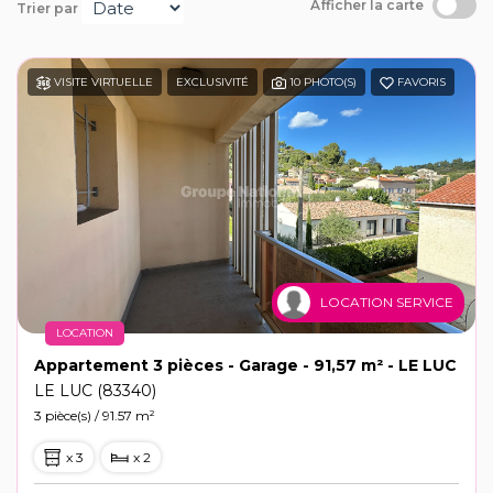
Afficher la carte
Trier par
Recrutement
Notre agence
VISITE VIRTUELLE
EXCLUSIVITÉ
10 PHOTO(S)
FAVORIS
LOCATION SERVICE
LOCATION
Appartement 3 pièces - Garage - 91,57 m² - LE LUC
LE LUC (83340)
3 pièce(s) / 91.57 m²
x 3
x 2