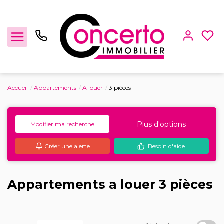
Accueil
Appartements
A louer
3 pièces
Achat / Vente
Plus d'options
Modifier ma recherche
Location
Créer une alerte
Besoin d'aide
Gestion locative
Locaux Professionnels
Appartements a louer 3 pièces
Estimation