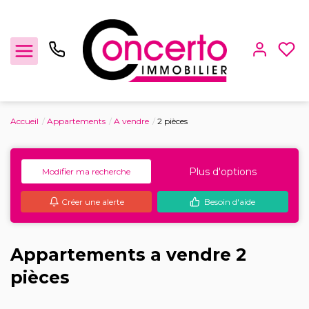
Accueil
Appartements
A vendre
2 pièces
Achat / Vente
Plus d'options
Modifier ma recherche
Location
Créer une alerte
Besoin d'aide
Gestion locative
Locaux Professionnels
Appartements a vendre 2
pièces
Estimation