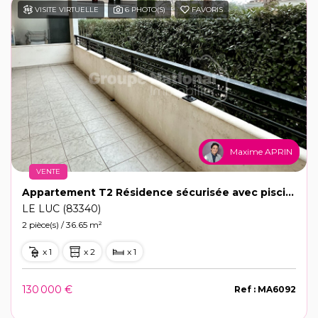
VISITE VIRTUELLE
6 PHOTO(S)
FAVORIS
Maxime APRIN
VENTE
Appartement T2 Résidence sécurisée avec piscine, stationnement privé
LE LUC (83340)
2 pièce(s) / 36.65 m²
x 1
x 2
x 1
130 000 €
Ref : MA6092