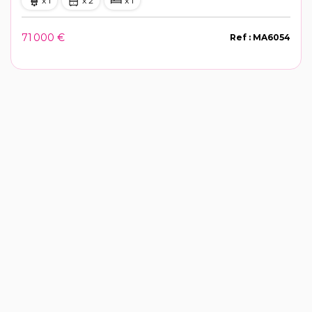
x 1
x 2
x 1
71 000 €
Ref : MA6054