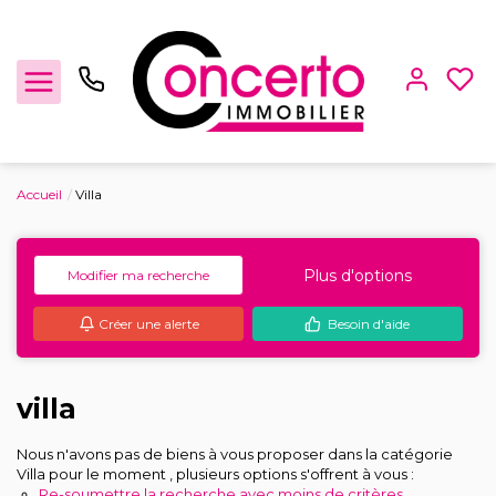
Accueil
Villa
Achat / Vente
Plus d'options
Modifier ma recherche
Location
Créer une alerte
Besoin d'aide
Gestion locative
Locaux Professionnels
villa
Nous n'avons pas de biens à vous proposer dans la catégorie
Estimation
Villa pour le moment , plusieurs options s'offrent à vous :
Re-soumettre la recherche avec moins de critères.