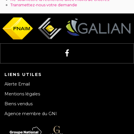
Recrutement
Transmettez-nous votre demande
Notre agence
LIENS UTILES
Alerte Email
Mentions légales
Biens vendus
Agence membre du GNI