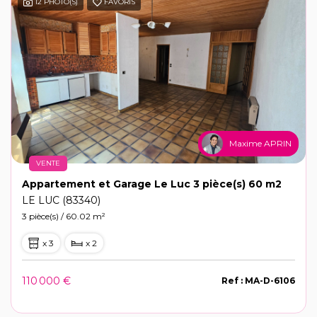
12 PHOTO(S)
FAVORIS
Maxime APRIN
VENTE
Appartement et Garage Le Luc 3 pièce(s) 60 m2
LE LUC (83340)
3 pièce(s) / 60.02 m²
x 3
x 2
110 000 €
Ref : MA-D-6106