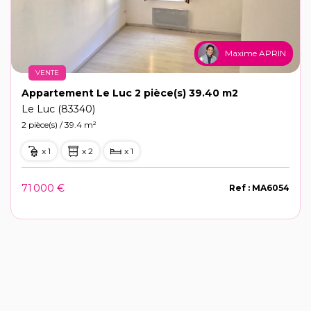
Maxime APRIN
VENTE
Appartement Le Luc 2 pièce(s) 39.40 m2
Le Luc (83340)
2 pièce(s) / 39.4 m²
x 1
x 2
x 1
71 000 €
Ref : MA6054