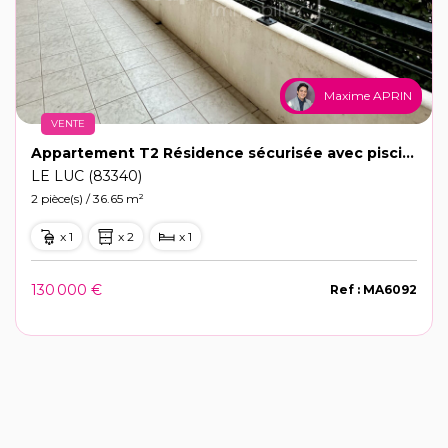
Maxime APRIN
VENTE
Appartement T2 Résidence sécurisée avec piscine, stationnement privé
LE LUC (83340)
2 pièce(s) / 36.65 m²
x 1
x 2
x 1
130 000 €
Ref : MA6092