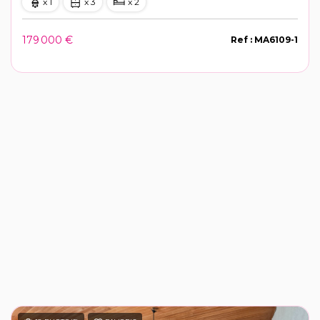
x 1
x 3
x 2
179 000 €
Ref : MA6109-1