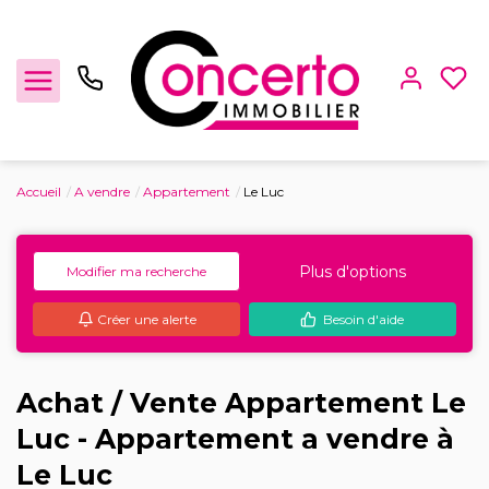
Accueil
A vendre
Appartement
Le Luc
Achat / Vente
Plus d'options
Modifier ma recherche
Location
Créer une alerte
Besoin d'aide
Gestion locative
Locaux Professionnels
Achat / Vente Appartement Le
Luc - Appartement a vendre à
Estimation
Le Luc