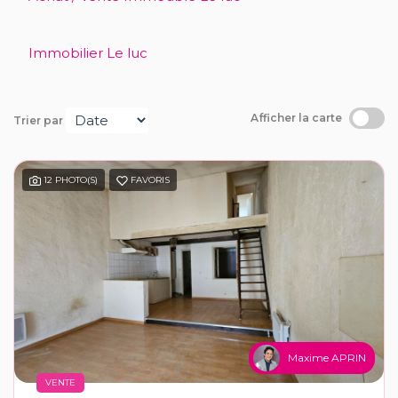
Recrutement
Immobilier Le luc
Notre agence
Afficher la carte
Trier par
12 PHOTO(S)
FAVORIS
Maxime APRIN
VENTE