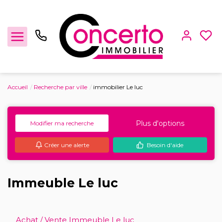
Accueil
Recherche par ville
immobilier Le luc
Achat / Vente
Plus d'options
Modifier ma recherche
Location
Créer une alerte
Besoin d'aide
Gestion locative
Locaux Professionnels
Immeuble Le luc
Estimation
Achat / Vente Immeuble Le luc