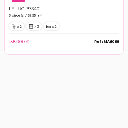
LE LUC (83340)
3 piece (s) / 69.55 m²
x 2
x 3
x 2
138 000 €
Ref : MA6069