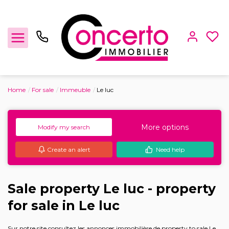
Home
For sale
Immeuble
Le luc
For sale
More options
Modify my search
For rent
Create an alert
Need help
Management
Sale property Le luc - property
Estimate
for sale in Le luc
Sur notre site consultez les annonces immobilière de property to sale Le