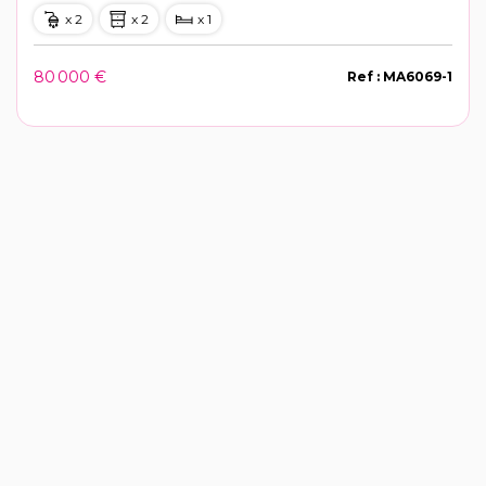
x 2
x 2
x 1
80 000 €
Ref : MA6069-1