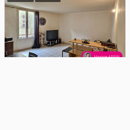
Maxime APRIN
SALE
LE LUC (83340)
3 piece (s) / 63.78 m²
x 1
x 3
x 1
112 000 €
Ref : MA6070