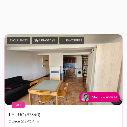
EXCLUSIVITY
4 PHOTO (S)
FAVORITES
Maxime APRIN
SALE
LE LUC (83340)
2 piece (s) / 43.4 m²