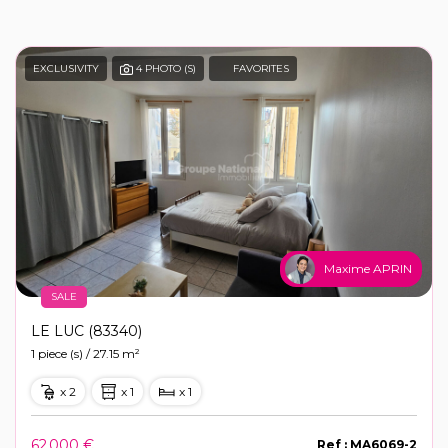
EXCLUSIVITY
4 PHOTO (S)
FAVORITES
Maxime APRIN
SALE
LE LUC (83340)
1 piece (s) / 27.15 m²
x 2
x 1
x 1
62 000 €
Ref : MA6069-2