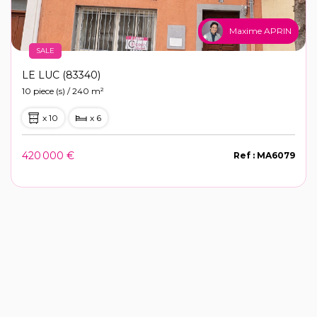
Maxime APRIN
SALE
LE LUC (83340)
10 piece (s) / 240 m²
x 10
x 6
420 000 €
Ref : MA6079