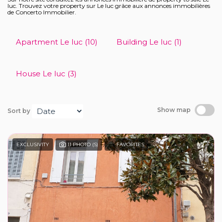
luc. Trouvez votre property sur Le luc grâce aux annonces immobilières
de Concerto Immobilier.
Our agency
Apartment Le luc (10)
Building Le luc (1)
House Le luc (3)
Show map
Sort by
EXCLUSIVITY
11 PHOTO (S)
FAVORITES